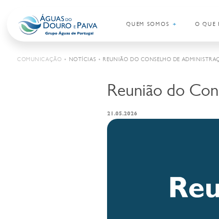
+
QUEM SOMOS
O QUE 
COMUNICAÇÃO
•
NOTÍCIAS
•
REUNIÃO DO CONSELHO DE ADMINISTRAÇ
Reunião do Con
Saltar para o conteúdo
21.05.2026