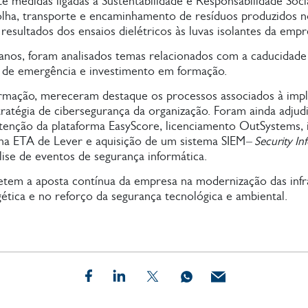
medidas ligadas à Sustentabilidade e Responsabilidade Socia
olha, transporte e encaminhamento de resíduos produzidos no
sultados dos ensaios dielétricos às luvas isolantes da empr
os, foram analisados temas relacionados com a caducidade 
ts de emergência e investimento em formação.
formação, mereceram destaque os processos associados à imp
stratégia de cibersegurança da organização. Foram ainda adju
utenção da plataforma EasyScore, licenciamento OutSystems
 na ETA de Lever e aquisição de um sistema SIEM
– Security I
lise de eventos de segurança informática.
etem a aposta contínua da empresa na modernização das infrae
gética e no reforço da segurança tecnológica e ambiental.