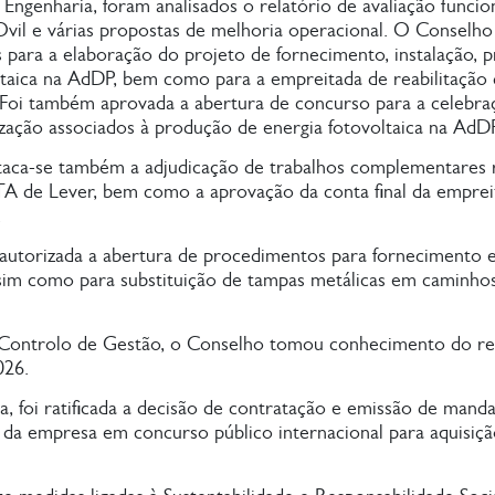
Engenharia, foram analisados o relatório de avaliação funcion
vil e várias propostas de melhoria operacional. O Conselho 
 para a elaboração do projeto de fornecimento, instalação, 
taica na AdDP, bem como para a empreitada de reabilitação 
 Foi também aprovada a abertura de concurso para a celebr
lização associados à produção de energia fotovoltaica na AdDP
taca-se também a adjudicação de trabalhos complementares 
ETA de Lever, bem como a aprovação da conta final da emprei
.
autorizada a abertura de procedimentos para fornecimento e
ssim como para substituição de tampas metálicas em caminhos
Controlo de Gestão, o Conselho tomou conhecimento do rel
026.
, foi ratificada a decisão de contratação e emissão de mand
 da empresa em concurso público internacional para aquisição