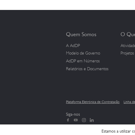
Quem Somos
O Que
A AdDP
Atividad
Modelo de Governo
Projeto
AdDP
em Números
Relatórios e Documentos
Plataforma Eletrónica de Contratação
Linha d
Siga-nos
Estamos a utilizar 