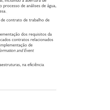
l, incluindo a abertura de
 processo de análises de água,
esa.
de contrato de trabalho de
lementação dos requisitos da
dicados contratos relacionados
, implementação de
nformation and Event
struturas, na eficiência