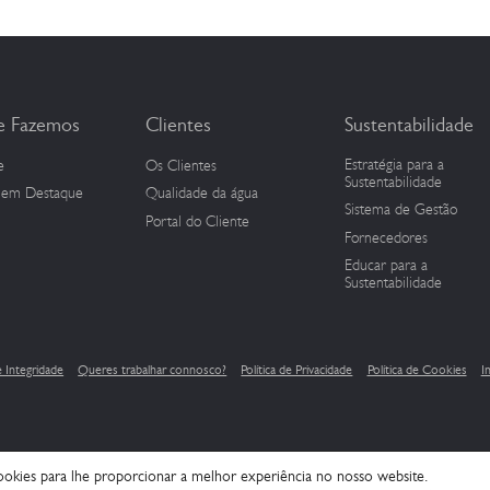
 Fazemos
Clientes
Sustentabilidade
Estratégia para a
e
Os Clientes
Sustentabilidade
s em Destaque
Qualidade da água
Sistema de Gestão
Portal do Cliente
Fornecedores
Educar para a
Sustentabilidade
e Integridade
Queres trabalhar connosco?
Política de Privacidade
Política de Cookies
I
cookies para lhe proporcionar a melhor experiência no nosso website.
© 2026 Águas de Douro e Paiva, S.A. Todos os direitos reservados.