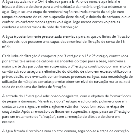
A água captada no rio Ovil é elevada para a ETA, onde numa etapa inicial é
injetado dióxido de cloro para a pré-oxidação da matéria orgânica existente na
água. Segue-se uma etapa de remineralização realizada através da adição num
tanque de contacto de cal em suspensão (leite de cal) e dióxido de carbono, o que
confere um carácter menos agressivo à água, logo menos corrosivo para as
condutas e reservatórios da rede de distribuição.
A água é posteriormente pressurizada e enviada para as quatro linhas de filtração
disponíveis, que possuem uma capacidade nominal de filtração de cerca de 16
m³/h.
Cada linha de filtração é composta por 3 estágios: o 1º e 2º estágio, constituídos
por antracite e areias de calibres ascendentes do topo para a base, removem a
maior parte das partículas em suspensão; o 3º estágio, constituído por um leito de
carvão ativado, assegura a eliminação do dióxido de cloro em excesso utilizado na
pré-oxidação, e de eventuais contaminantes presentes na água. Esta metodologia de
utilização de múltiplas camadas permite obter um nível de turvação muito baixo à
saída de cada uma das linhas de filtração.
À entrada do 1º estágio é adicionado coagulante, com o objetivo de formar flocos
de pequena dimensão. Na entrada do 2º estágio é adicionado polímero, que em
contacto com a água permite a aglomeração dos flocos formados na etapa de
coagulação. Após a remoção dos flocos em suspensão, a água passa ao 3º estágio
para um tratamento de “afinação”, com a remoção do dióxido de cloro em
excesso.
A água filtrada é recolhida num coletor comum, seguindo-se a etapa de correção