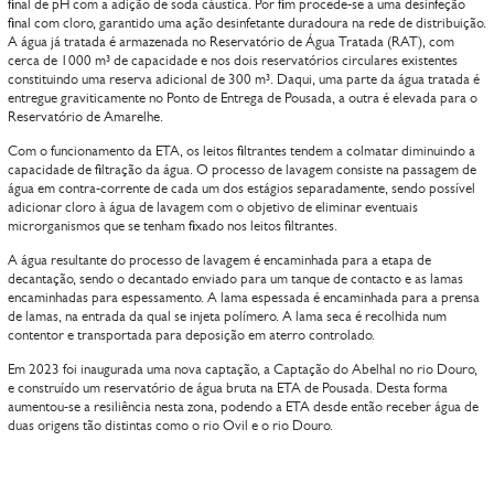
final de pH com a adição de soda cáustica. Por fim procede-se a uma desinfeção
final com cloro, garantido uma ação desinfetante duradoura na rede de distribuição.
A água já tratada é armazenada no Reservatório de Água Tratada (RAT), com
cerca de 1000 m³ de capacidade e nos dois reservatórios circulares existentes
constituindo uma reserva adicional de 300 m³. Daqui, uma parte da água tratada é
entregue graviticamente no Ponto de Entrega de Pousada, a outra é elevada para o
Reservatório de Amarelhe.
Com o funcionamento da ETA, os leitos filtrantes tendem a colmatar diminuindo a
capacidade de filtração da água. O processo de lavagem consiste na passagem de
água em contra-corrente de cada um dos estágios separadamente, sendo possível
adicionar cloro à água de lavagem com o objetivo de eliminar eventuais
microrganismos que se tenham fixado nos leitos filtrantes.
A água resultante do processo de lavagem é encaminhada para a etapa de
decantação, sendo o decantado enviado para um tanque de contacto e as lamas
encaminhadas para espessamento. A lama espessada é encaminhada para a prensa
de lamas, na entrada da qual se injeta polímero. A lama seca é recolhida num
contentor e transportada para deposição em aterro controlado.
Em 2023 foi inaugurada uma nova captação, a Captação do Abelhal no rio Douro,
e construído um reservatório de água bruta na ETA de Pousada. Desta forma
aumentou-se a resiliência nesta zona, podendo a ETA desde então receber água de
duas origens tão distintas como o rio Ovil e o rio Douro.