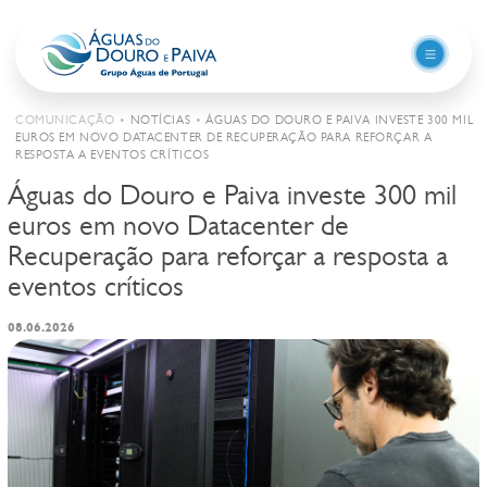
+
Comunicação
COMUNICAÇÃO
•
NOTÍCIAS
•
ÁGUAS DO DOURO E PAIVA INVESTE 300 MIL
EUROS EM NOVO DATACENTER DE RECUPERAÇÃO PARA REFORÇAR A
RESPOSTA A EVENTOS CRÍTICOS
Águas do Douro e Paiva investe 300 mil
Saltar para o conteúdo
euros em novo Datacenter de
Recuperação para reforçar a resposta a
eventos críticos
08.06.2026